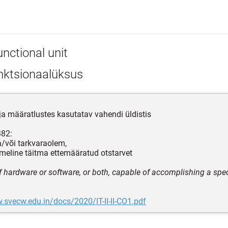
nctional unit
nktsionaalüksus
ja määratlustes kasutatav vahendi üldistis
382:
ja/või tarkvaraolem,
meline täitma ettemääratud otstarvet
of hardware or software, or both, capable of accomplishing a spe
.svecw.edu.in/docs/2020/IT-II-II-CO1.pdf