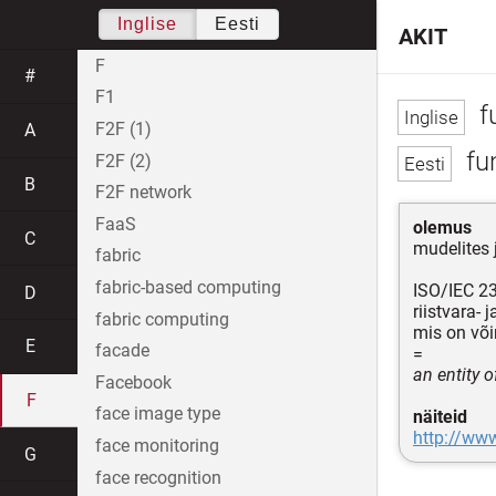
Inglise
Eesti
AKIT
F
#
F1
fu
F2F (1)
A
fu
F2F (2)
B
F2F network
FaaS
olemus
C
mudelites 
fabric
fabric-based computing
ISO/IEC 2
D
riistvara- 
fabric computing
mis on või
E
facade
=
an entity 
Facebook
F
face image type
näiteid
http://www
face monitoring
G
face recognition