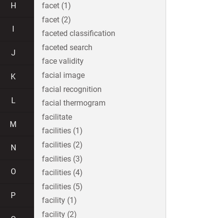
H
facet (1)
facet (2)
I
faceted classification
faceted search
J
face validity
facial image
K
facial recognition
L
facial thermogram
facilitate
M
facilities (1)
facilities (2)
N
facilities (3)
O
facilities (4)
facilities (5)
P
facility (1)
facility (2)