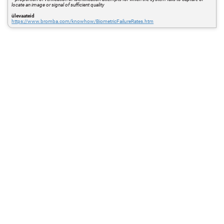
locate an image or signal of sufficient quality
ülevaateid
https://www.bromba.com/knowhow/BiometricFailureRates.htm