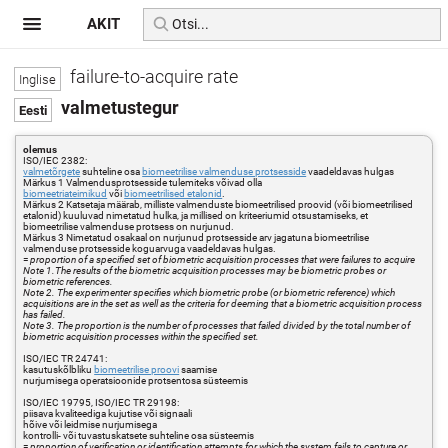
AKIT
failure-to-acquire rate
valmetustegur
olemus
ISO/IEC 2382:
valmetõrgete
suhteline osa
biomeetrilise valmenduse protsesside
vaadeldavas hulgas
Märkus 1 Valmendusprotsesside tulemiteks võivad olla
biomeetriateimikud
või
biomeetrilised etalonid
.
Märkus 2 Katsetaja määrab, milliste valmenduste biomeetrilised proovid (või biomeetrilised
etalonid) kuuluvad nimetatud hulka, ja millised on kriteeriumid otsustamiseks, et
biomeetrilise valmenduse protsess on nurjunud.
Märkus 3 Nimetatud osakaal on nurjunud protsesside arv jagatuna biomeetrilise
valmenduse protsesside koguarvuga vaadeldavas hulgas.
=
proportion of a specified set of biometric acquisition processes that were failures to acquire
Note 1.The results of the biometric acquisition processes may be biometric probes or
biometric references.
Note 2. The experimenter specifies which biometric probe (or biometric reference) which
acquisitions are in the set as well as the criteria for deeming that a biometric acquisition process
has failed.
Note 3. The proportion is the number of processes that failed divided by the total number of
biometric acquisition processes within the specified set.
ISO/IEC TR 24741:
kasutuskõlbliku
biomeetrilise proovi
saamise
nurjumisega operatsioonide protsentosa süsteemis
ISO/IEC 19795, ISO/IEC TR 29198:
piisava kvaliteediga kujutise või signaali
hõive või leidmise nurjumisega
kontrolli- või tuvastuskatsete suhteline osa süsteemis
=
proportion of verification or identification attempts for which the system fails to capture or