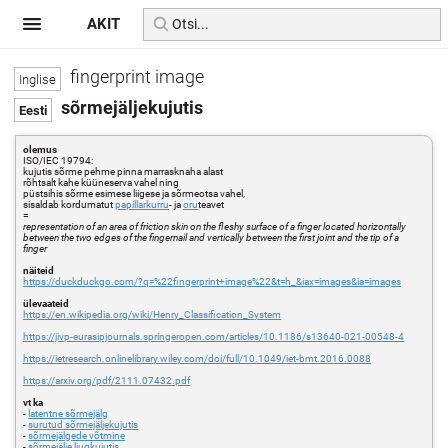
AKIT
fingerprint image
sõrmejäljekujutis
olemus
ISO/IEC 19794:
kujutis sõrme pehme pinna marrasknaha alast
rõhtsalt kahe küüneserva vahel ning
püstsihis sõrme esimese liigese ja sõrmeotsa vahel,
sisaldab kordumatut
papillarkurru
- ja
oru
teavet
=
representation of an area of friction skin on the fleshy surface of a finger located horizontally
between the two edges of the fingernail and vertically between the first joint and the tip of a
finger
näiteid
https://duckduckgo.com/?q=%22fingerprint+image%22&t=h_&iax=images&ia=images
ülevaateid
https://en.wikipedia.org/wiki/Henry_Classification_System
https://jivp-eurasipjournals.springeropen.com/articles/10.1186/s13640-021-00548-4
https://ietresearch.onlinelibrary.wiley.com/doi/full/10.1049/iet-bmt.2016.0088
https://arxiv.org/pdf/2111.07432.pdf
vt ka
-
latentne sõrmejälg
-
surutud sõrmejäljekujutis
-
sõrmejälgede võtmine
-
sõrmejälje liugkujutis