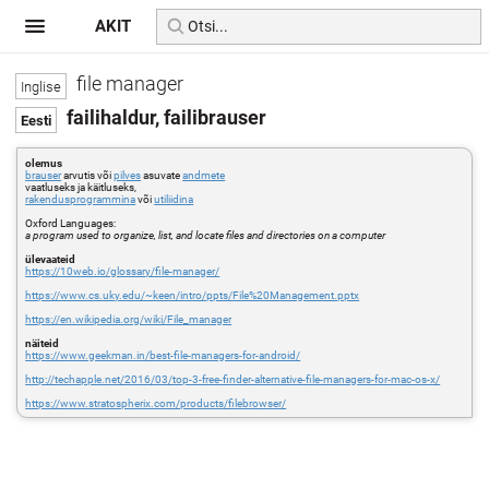
AKIT
file manager
failihaldur, failibrauser
olemus
brauser
arvutis või
pilves
asuvate
andmete
vaatluseks ja käitluseks,
rakendusprogrammina
või
utiliidina
Oxford Languages:
a program used to organize, list, and locate files and directories on a computer
ülevaateid
https://10web.io/glossary/file-manager/
https://www.cs.uky.edu/~keen/intro/ppts/File%20Management.pptx
https://en.wikipedia.org/wiki/File_manager
näiteid
https://www.geekman.in/best-file-managers-for-android/
http://techapple.net/2016/03/top-3-free-finder-alternative-file-managers-for-mac-os-x/
https://www.stratospherix.com/products/filebrowser/