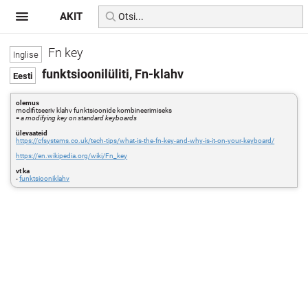
AKIT
Fn key
funktsioonilüliti, Fn-klahv
olemus
modifitseeriv klahv funktsioonide kombineerimiseks
=
a modifying key on standard keyboards
ülevaateid
https://cfsystems.co.uk/tech-tips/what-is-the-fn-key-and-why-is-it-on-your-keyboard/
https://en.wikipedia.org/wiki/Fn_key
vt ka
-
funktsiooniklahv