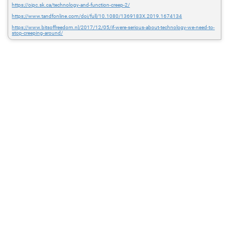
https://oipc.sk.ca/technology-and-function-creep-2/
https://www.tandfonline.com/doi/full/10.1080/1369183X.2019.1674134
https://www.bitsoffreedom.nl/2017/12/05/if-were-serious-about-technology-we-need-to-
stop-creeping-around/