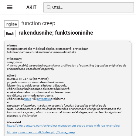
AKIT
function creep
rakendusnihe; funktsiooninihe
olemus
mingiks otstarbeks mõeldud objekti, protsessi või protseduuri
hiiliv laiendamine või rakendamine teiseks otstarbeks
Wiktionary:
creep, noun
4. (uncountable) the gradual expansion or proliferation of something beyond its original goals
or boundaries, considered negatively
näiteid
ISO/IEC TR 24714 (biomeetria):
projekti, missiooni või süsteemifunktsiooni
laienemine ta esialgsetest sihtidest väljapoole,
võib tekkida funktsioonide olulisest sihilikust või
ettekavatsematust muutumisest või laienemisest
rea väikeste sammude tulemusena;
võib tekitada
turva
- või
privaatsus
probleeme
=
expansion of a project, mission, or system’s function beyond its original goals
Note. Function creep is the result of the intended or unintended change or extension to the
functions of a system, which occur as small incremental stages, and can lead to significant
changes to the function.
ülevaateid
https://blog.ganttpro.com/en/project-management-scope-creep-with-real-examples/
http://apppm.man.dtu.dk/index.php/Scope_creep