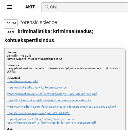
AKIT
forensic science
kriminalistika; kriminaalteadus;
kohtuekspertiisindus
olemus
distsipliin, mis uurib
kuritegevuse või muu kohtuasjadega seotut
Britannica:
the application of the methods of the natural and physical sciences to matters of criminal and
civil law
ülevaateid
https://www.fss.org.uk/
https://en.wikipedia.org/wiki/Forensic_science
https://application.wiley-vch.de/books/sample/3527338942_c01.pdf
https://bookauthority.org/books/beginner-forensic-science-books
https://www.pdfdrive.com/forensic-science-and-forensic-evidence-i-e33655053.html
https://onlinelibrary.wiley.com/journal/15564029
https://jhpolice.gov.in/sites/default/files/documents-
reports/jhpolice_ebook_a_forensic_guide_for_crime_investigators.pdf
vt ka