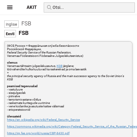
AKIT
FSB
FSB
(ФСБ России = Федера́льная слу́жба безопа́сности
Росси́йской Федера́ции,
Federal Security Service of the Russian Federation
,
Venemaa Föderatsiooni Föderaalne Julgeolekuteenistus)
olemus
Venemaa tähtsaim julgeolekuasutus,
KGB
järglane;
töövahendite hulka kuuluvad ka raskerelvad ja oma laevastik
=
the principal security agency of Russia and the main successor agency to the Soviet Union's
KGB
peamised tegevusalad
- vastuluure
- sisejulgeolek
- piirivalve
- terrorismivastane võitlus
- raskemate kuritegude uurimine
- vene kodanike ja asutuste kaitse välismaal
- erioperatsioonid
ülevaateid
https://en.wikipedia.org/wiki/Federal_Security_Service
https://commons.wikimedia.org/wiki/Category:Federal_Security_Service_of_the_Russian_Federa
https://irp.fas.org/world/russia/CBP-8430.pdf