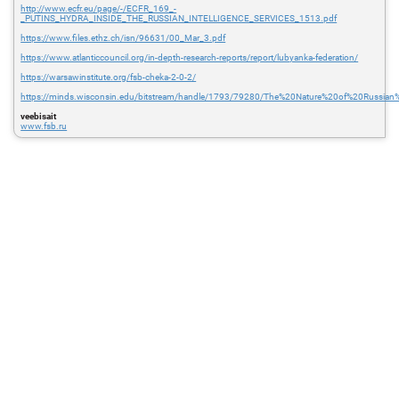
http://www.ecfr.eu/page/-/ECFR_169_-
_PUTINS_HYDRA_INSIDE_THE_RUSSIAN_INTELLIGENCE_SERVICES_1513.pdf
https://www.files.ethz.ch/isn/96631/00_Mar_3.pdf
https://www.atlanticcouncil.org/in-depth-research-reports/report/lubyanka-federation/
https://warsawinstitute.org/fsb-cheka-2-0-2/
https://minds.wisconsin.edu/bitstream/handle/1793/79280/The%20Nature%20of%20Russian
veebisait
www.fsb.ru