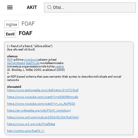
AKIT
FOAF
FOAF
( < friend of a friend, "sõbra sõber")
(loe: efo-eief või foof)
olemus
RDF
-põhine
ontoloogia
skeem ja keel
semantiliseks
teadmuse
modelleerimiseks
inimeste ja organisatsioonide kohta
veebis
(D. Brickley, L. Miller, 2000, avaldatud 2005)
=
an RDF-based schema that uses semantic Web syntax to describe individuals and social
networks
ülevaateid
https://www.techopedia.com/definition/31472/foaf
https://www.youtube.com/watch?v=oEM0R8mnafc
https://www.youtube.com/watch?v=_yc_RoPSj2k
https://en.wikipedia.org/wiki/FOAF_(ontology)
https://www.xml.com/pub/a/2004/02/04/foaf.html
https://www.w3.org/wiki/FoafSites
http://xmlns.com/foaf/0.1/