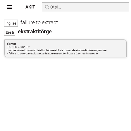
AKIT
failure to extract
ekstraktitõrge
olemus
ISO/IEC 2382-37:
biomeetrilisest proovist täieliku biomeetriliste tunnuste ekstraktimise nurjumine
=
failure to complete biometric feature extraction from a biometric sample