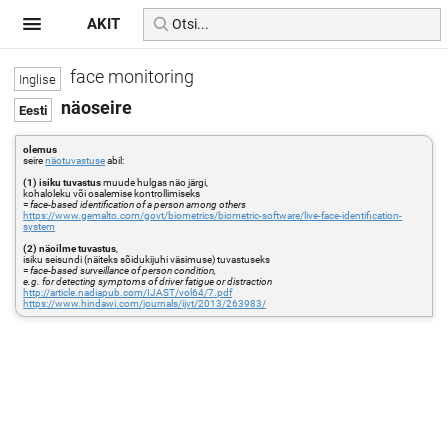
AKIT
face monitoring
näoseire
olemus
seire
näotuvastuse
abil:
(1) isiku tuvastus
muude hulgas näo järgi,
kohaloleku või osalemise kontrollimiseks
=
face-based identification of a person among others
https://www.gemalto.com/govt/biometrics/biometric-software/live-face-identification-
system
(2) näoilme tuvastus
,
isiku seisundi (näiteks sõidukijuhi väsimuse) tuvastuseks
=
face-based surveillance of person condition,
e.g. for detecting symptoms of driver fatigue or distraction
http://article.nadiapub.com/IJAST/vol64/7.pdf
https://www.hindawi.com/journals/ijvt/2013/263983/