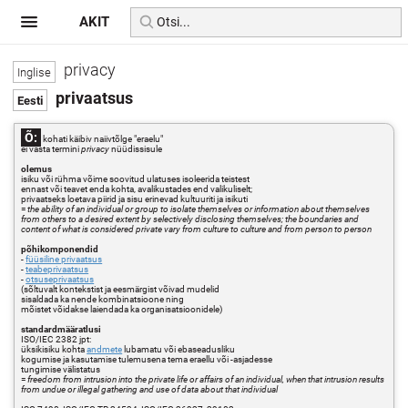
AKIT
privacy
privaatsus
Õ:
kohati käibiv naiivtõlge "eraelu"
ei vasta termini
privacy
nüüdissisule
olemus
isiku või rühma võime soovitud ulatuses isoleerida teistest
ennast või teavet enda kohta, avalikustades end valikuliselt;
privaatseks loetava piirid ja sisu erinevad kultuuriti ja isikuti
=
the ability of an individual or group to isolate themselves or information about themselves
from others to a desired extent by selectively disclosing themselves; the boundaries and
content of what is considered private vary from culture to culture and from person to person
põhikomponendid
-
füüsiline privaatsus
-
teabeprivaatsus
-
otsuseprivaatsus
(sõltuvalt kontekstist ja eesmärgist võivad mudelid
sisaldada ka nende kombinatsioone ning
mõistet võidakse laiendada ka organisatsioonidele)
standardmääratlusi
ISO/IEC 2382 jpt:
üksikisiku kohta
andmete
lubamatu või ebaseadusliku
kogumise ja kasutamise tulemusena tema eraellu või -asjadesse
tungimise välistatus
=
freedom from intrusion into the private life or affairs of an individual, when that intrusion results
from undue or illegal gathering and use of data about that individual