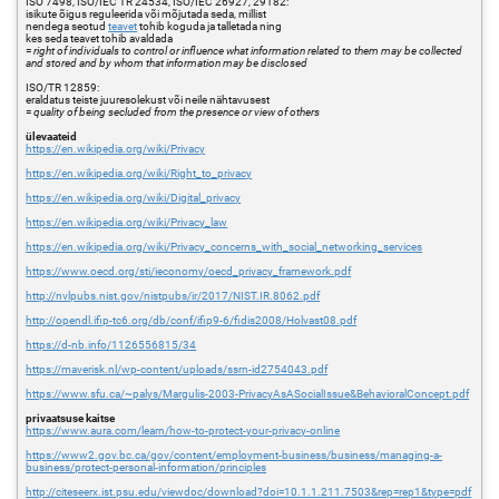
ISO 7498, ISO/IEC TR 24534, ISO/IEC 26927, 29182:
isikute õigus reguleerida või mõjutada seda, millist
nendega seotud
teavet
tohib koguda ja talletada ning
kes seda teavet tohib avaldada
=
right of individuals to control or influence what information related to them may be collected
and stored and by whom that information may be disclosed
ISO/TR 12859:
eraldatus teiste juuresolekust või neile nähtavusest
=
quality of being secluded from the presence or view of others
ülevaateid
https://en.wikipedia.org/wiki/Privacy
https://en.wikipedia.org/wiki/Right_to_privacy
https://en.wikipedia.org/wiki/Digital_privacy
https://en.wikipedia.org/wiki/Privacy_law
https://en.wikipedia.org/wiki/Privacy_concerns_with_social_networking_services
https://www.oecd.org/sti/ieconomy/oecd_privacy_framework.pdf
http://nvlpubs.nist.gov/nistpubs/ir/2017/NIST.IR.8062.pdf
http://opendl.ifip-tc6.org/db/conf/ifip9-6/fidis2008/Holvast08.pdf
https://d-nb.info/1126556815/34
https://maverisk.nl/wp-content/uploads/ssrn-id2754043.pdf
https://www.sfu.ca/~palys/Margulis-2003-PrivacyAsASocialIssue&BehavioralConcept.pdf
privaatsuse kaitse
https://www.aura.com/learn/how-to-protect-your-privacy-online
https://www2.gov.bc.ca/gov/content/employment-business/business/managing-a-
business/protect-personal-information/principles
http://citeseerx.ist.psu.edu/viewdoc/download?doi=10.1.1.211.7503&rep=rep1&type=pdf