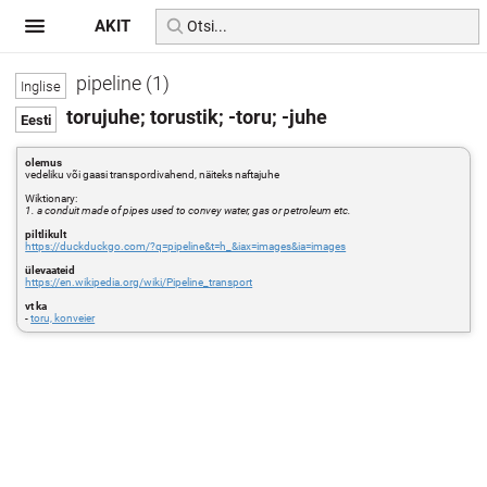
AKIT
pipeline (1)
torujuhe; torustik; -toru; -juhe
olemus
vedeliku või gaasi transpordivahend, näiteks naftajuhe
Wiktionary:
1. a conduit made of pipes used to convey water, gas or petroleum etc.
piltlikult
https://duckduckgo.com/?q=pipeline&t=h_&iax=images&ia=images
ülevaateid
https://en.wikipedia.org/wiki/Pipeline_transport
vt ka
-
toru, konveier