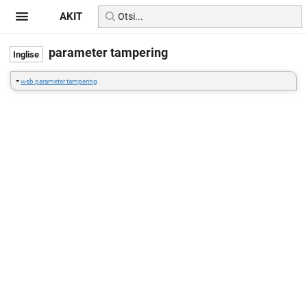
AKIT
parameter tampering
=
web parameter tampering