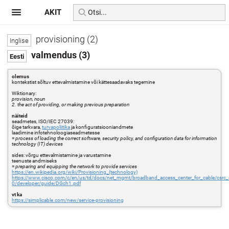
AKIT
provisioning (2)
valmendus (3)
olemus
kontekstist sõltuv ettevalmistamine või kättesaadavaks tegemine
Wiktionary:
provision, noun
2. the act of providing, or making previous preparation
näiteid
seadmetes, ISO/IEC 27039:
õige tarkvara,
turvapoliitika
ja konfiguratsiooniandmete
laadimine infotehnoloogiaseadmetesse
=
process of loading the correct software, security policy, and configuration data for information
technology (IT) devices
sides: võrgu ettevalmistamine ja varustamine
teenuste andmiseks
=
preparing and equipping the network to provide services
https://en.wikipedia.org/wiki/Provisioning_(technology)
https://www.cisco.com/c/en/us/td/docs/net_mgmt/broadband_access_center_for_cable/csrc_
0/developer/guide/DGch1.pdf
vt ka
https://simplicable.com/new/service-provisioning