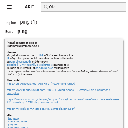
AKIT
ping (1)
ping
(< packet Internet groper,
"Interneti pakettkompaja")
olemus
võrguhaldusinstrument
utilidi
või süsteemivahendina
IP
-võrgu kaugarvutite kättesaadavuse kontrollimiseks
ja
pendellevi aegade
mõõtmiseks
protokolli
ICMP
kajanõude pakettide
saatmise teel;
võimaldab kuritarvitust
sondiuputuse
tekitamiseks
=
a computer network administration tool used to test the reachability of a host on an Internet
Protocol (IP) network
ülevaateid
https://en.wikipedia.org/wiki/Ping_(networking_utility)
https://www.thegeekstuff.com/2009/11/ping-tutorial-13-effective-ping-command-
examples
https://www.cisco.com/c/en/us/support/docs/ios-nx-os-software/ios-software-releases-
121-mainline/12778-ping-traceroute.pdf
https://mikrotik.com/testdocs/ros/3.0/tools/ping.pdf
vt ka
-
lingiping
-
masspingimine
-
pingima
-
pingimisuputus