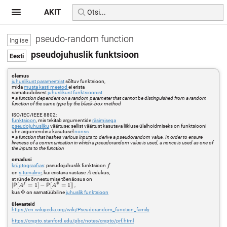
AKIT
pseudo-random function
pseudojuhuslik funktsioon
olemus
juhuslikust parameetrist
sõltuv funktsioon,
mida
musta kasti meetod
ei erista
samatüübilisest
juhuslikust funktsioonist
=
a function dependent on a random parameter that cannot be distinguished from a random
function of the same type by the black-box method
ISO/IEC/IEEE 8802:
funktsioon
, mis tekitab argumentide
räsimisega
pseudojuhusliku
väärtuse; sellist väärtust kasutava liikluse ülalhoidmiseks on funktsiooni
ühe argumendina kasutusel
nonss
=
a function that hashes various inputs to derive a pseudorandom value. In order to ensure
liveness of a communication in which a pseudorandom value is used, a nonce is used as one of
the inputs to the function
omadusi
f
krüptograafias
: pseudojuhuslik funktsioon
f
A
on
s-turvaline
, kui eristava vastase
edukus,
A
st ründe õnnestumise tõenäosus on
Φ
f
|\mathsf{P}
∣
[
=
1
]
−
[
=
1
]
∣
P
P
,
A
A
[A^f=1] -
\Phi
Φ
kus
on samatüübiline
juhuslik funktsioon
\mathsf{P}
ülevaateid
[A^\Phi=1] |
https://en.wikipedia.org/wiki/Pseudorandom_function_family
https://crypto.stanford.edu/pbc/notes/crypto/prf.html