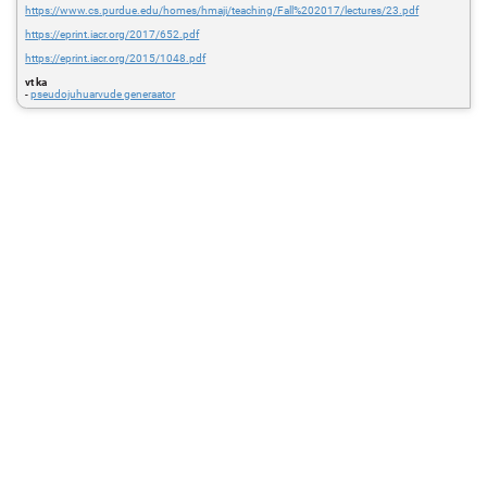
https://www.cs.purdue.edu/homes/hmaji/teaching/Fall%202017/lectures/23.pdf
https://eprint.iacr.org/2017/652.pdf
https://eprint.iacr.org/2015/1048.pdf
vt ka
-
pseudojuhuarvude generaator