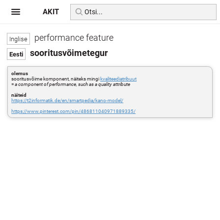
AKIT
performance feature
sooritusvõimetegur
olemus
sooritusvõime komponent, näiteks mingi
kvaliteediatribuut
=
a component of performance, such as a quality attribute
näiteid
https://t2informatik.de/en/smartpedia/kano-model/
https://www.pinterest.com/pin/486811040971889335/