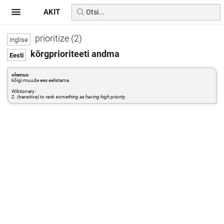
AKIT
prioritize (2)
kõrgprioriteeti andma
olemus
kõigi muude ees eelistama
Wiktionary:
2. (transitive) to rank something as having high priority