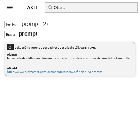
AKIT
prompt (2)
prompt
Õ:
oskussõna 'prompt' seda tähendust viibaks tõlkida EI TOHI.
olemus
tehisintellekti valdkonnas: küsimus või ülesanne, mille inimene esitab suurele keelemudelile.
näiteid
https://www.techtarget.com/searchenterpriseai/definition/AI-prompt