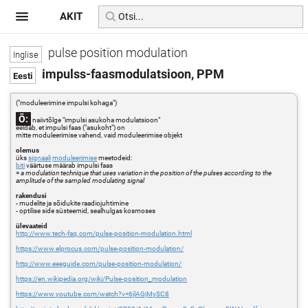
AKIT
pulse position modulation
impulss-faasmodulatsioon, PPM
("moduleerimine impulsi kohaga")
Õ:
naiivtõlge "impulsi asukoha modulatsioon"
eeldab, et impulsi faas ("asukoht") on
mitte moduleerimise vahend, vaid moduleerimise objekt
olemus
üks
signaali
moduleerimise
meetodeid:
biti
väärtuse määrab impulsi faas
=
a modulation technique that uses variation in the position of the pulses according to the
amplitude of the sampled modulating signal
rakendusi
- mudelite ja sõidukite raadiojuhtimine
- optilise side süsteemid, sealhulgas kosmoses
ülevaateid
http://www.tech-faq.com/pulse-position-modulation.html
https://www.elprocus.com/pulse-position-modulation/
http://www.eeeguide.com/pulse-position-modulation/
https://en.wikipedia.org/wiki/Pulse-position_modulation
https://www.youtube.com/watch?v=6jlAGjMySC8