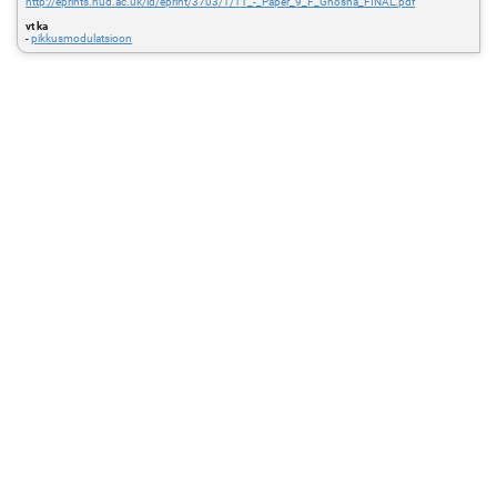
http://eprints.hud.ac.uk/id/eprint/3703/1/11_-_Paper_9_F_Ghosna_FINAL.pdf
vt ka
-
pikkusmodulatsioon