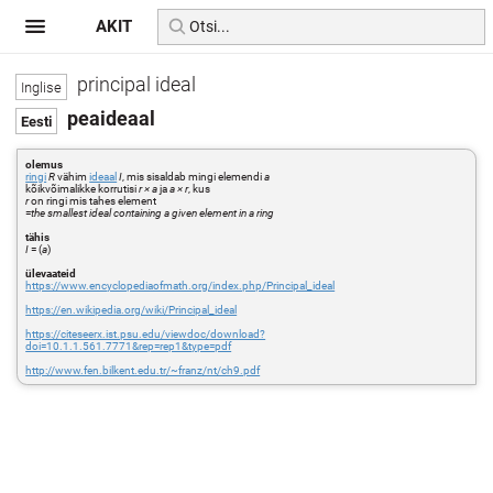
AKIT
principal ideal
peaideaal
olemus
ringi
R
vähim
ideaal
I
, mis sisaldab mingi elemendi
a
kõikvõimalikke korrutisi
r × a
ja
a × r
, kus
r
on ringi mis tahes element
=
the smallest ideal containing a given element in a ring
tähis
I
= (
a
)
ülevaateid
https://www.encyclopediaofmath.org/index.php/Principal_ideal
https://en.wikipedia.org/wiki/Principal_ideal
https://citeseerx.ist.psu.edu/viewdoc/download?
doi=10.1.1.561.7771&rep=rep1&type=pdf
http://www.fen.bilkent.edu.tr/~franz/nt/ch9.pdf