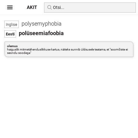
AKIT
polysemyphobia
polüseemiafoobia
olemus
haiguslik mitmetähenduslikkuse kartus, näiteks sunnib üldsusele teatama, et "soomõiste ei
seondu soodega"