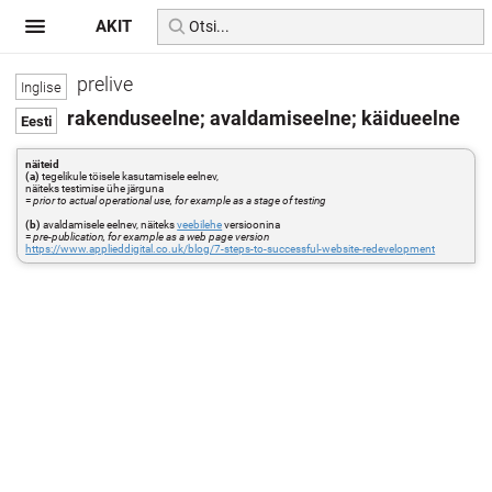
AKIT
prelive
rakenduseelne; avaldamiseelne; käidueelne
näiteid
(a)
tegelikule töisele kasutamisele eelnev,
näiteks testimise ühe järguna
=
prior to actual operational use, for example as a stage of testing
(b)
avaldamisele eelnev, näiteks
veebilehe
versioonina
=
pre-publication, for example as a web page version
https://www.applieddigital.co.uk/blog/7-steps-to-successful-website-redevelopment