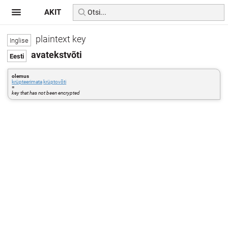
AKIT
plaintext key
avatekstvõti
olemus
krüpteerimata
krüptovõti
=
key that has not been encrypted