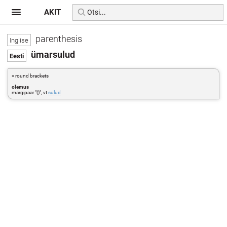
AKIT
parenthesis
ümarsulud
= round brackets
olemus
märgipaar "()", vt
sulud