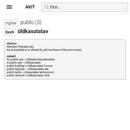
AKIT
public (3)
üldkasutatav
olemus
Merriam-Webster, adj:
6a: accessible to or shared by all members of the community
näiteid
for public use
-- üldiseks kasutamiseks
in public use
-- üldkasutatav
public building
= üldkasutatav hoone
public highway
-- üldkasutatav tee
public lands
-- ülkasutatav territoorium
public network
= üldkasutatav võrk