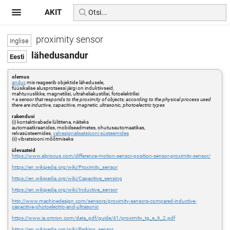
AKIT
proximity sensor
lähedusandur
olemus
andur
, mis reageerib objektide lähedusele,
füüsikalise alusprotsessi järgi on induktiivseid,
mahtuvuslikke, magnetilisi, ultraheliakustilisi, fotoelektrilisi
=
a sensor that responds to the proximity of objects; according to the physical process used
there are inductive, capacitive, magnetic, ultrasonic, photoelectric types
rakendusi
(i) kontaktivabade lülititena, näiteks
automaatkraanides, mobiilseadmetes, ohutusautomaatikas,
relvasüsteemides,
valvesignalisatsiooni süsteemides
(ii) vibratsiooni mõõtmiseks
ülevaateid
https://www.elprocus.com/difference-motion-sensor-position-sensor-proximity-sensor/
https://en.wikipedia.org/wiki/Proximity_sensor
https://en.wikipedia.org/wiki/Capacitive_sensing
https://en.wikipedia.org/wiki/Inductive_sensor
http://www.machinedesign.com/sensors/proximity-sensors-compared-inductive-
capacitive-photoelectric-and-ultrasonic
https://www.ia.omron.com/data_pdf/guide/41/proximity_tg_e_6_2.pdf
https://en.wikipedia.org/wiki/Parking_sensor