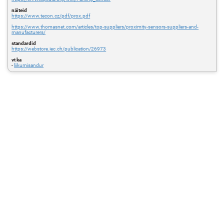
näiteid
https://www.tecon.cz/pdf/prox.pdf
https://www.thomasnet.com/articles/top-suppliers/proximity-sensors-suppliers-and-
manufacturers/
standardid
https://webstore.iec.ch/publication/26973
vt ka
-
liikumisandur