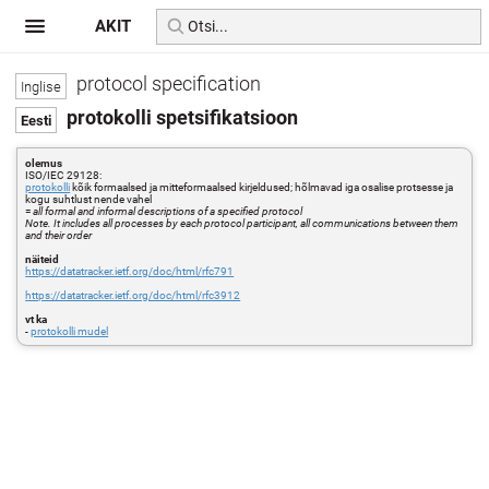
AKIT
protocol specification
protokolli spetsifikatsioon
olemus
ISO/IEC 29128:
protokolli
kõik formaalsed ja mitteformaalsed kirjeldused; hõlmavad iga osalise protsesse ja
kogu suhtlust nende vahel
=
all formal and informal descriptions of a specified protocol
Note. It includes all processes by each protocol participant, all communications between them
and their order
näiteid
https://datatracker.ietf.org/doc/html/rfc791
https://datatracker.ietf.org/doc/html/rfc3912
vt ka
-
protokolli mudel