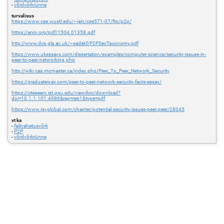
-
võrdvõrkrünne
turvalisus
https://www.cse.wustl.edu/~jain/cse571-07/ftp/p2p/
https://arxiv.org/pdf/1504.01358.pdf
http://www.dcs.gla.ac.uk/~sadekf/P2PSecTaxonomy.pdf
https://www.ukessays.com/dissertation/examples/computer-science/security-issues-in-
peer-to-peer-networking.php
http://wiki.cas.mcmaster.ca/index.php/Peer_To_Peer_Network_Security
https://graduateway.com/peer-to-peer-network-security-facts-essay/
https://citeseerx.ist.psu.edu/viewdoc/download?
doi=10.1.1.101.4986&rep=rep1&type=pdf
https://www.igi-global.com/chapter/potential-security-issues-peer-peer/28045
vt ka
-
failivahetusvõrk
-
P2P
-
võrdvõrkrünne