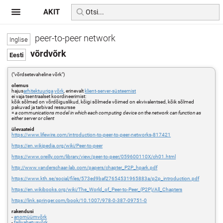
AKIT
peer-to-peer network
võrdvõrk
("võrdsetevaheline võrk")
olemus
hajus
arhitektuuriga
võrk
, erinevalt
klient-server-süsteemist
ei vaja tsentraalset koordineerimist:
kõik sõlmed on võrdõiguslikud, kõigi sõlmede võimed on ekvivalentsed, kõik sõlmed
pakuvad ja tarbivad ressursse
=
a communications model in which each computing device on the network can function as
either server or client
ülevaateid
https://www.lifewire.com/introduction-to-peer-to-peer-networks-817421
https://en.wikipedia.org/wiki/Peer-to-peer
https://www.oreilly.com/library/view/peer-to-peer/059600110X/ch01.html
http://www.vanderschaar-lab.com/papers/chapter_P2P_hpark.pdf
https://www.kth.se/social/files/573ed9baf27654531965883a/p2p_introduction.pdf
https://en.wikibooks.org/wiki/The_World_of_Peer-to-Peer_(P2P)/All_Chapters
https://link.springer.com/book/10.1007/978-0-387-09751-0
rakendusi
-
anomüümvõrk
-
failivahetusvõrk