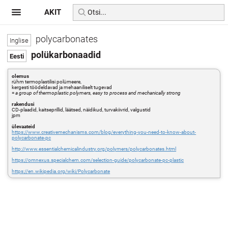
AKIT
polycarbonates
polükarbonaadid
olemus
rühm termoplastilisi polümeere,
kergesti töödeldavad ja mehaaniliselt tugevad
=
a group of thermoplastic polymers, easy to process and mechanically strong
rakendusi
CD-plaadid, kaitseprillid, läätsed, näidikud, turvakiivrid, valgustid
jpm
ülevaateid
https://www.creativemechanisms.com/blog/everything-you-need-to-know-about-
polycarbonate-pc
http://www.essentialchemicalindustry.org/polymers/polycarbonates.html
https://omnexus.specialchem.com/selection-guide/polycarbonate-pc-plastic
https://en.wikipedia.org/wiki/Polycarbonate