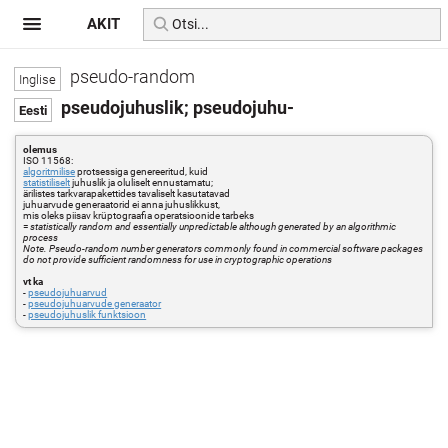
AKIT
pseudo-random
pseudojuhuslik; pseudojuhu-
olemus
ISO 11568:
algoritmilise
protsessiga genereeritud, kuid
statistiliselt
juhuslik ja oluliselt ennustamatu;
ärilistes tarkvarapakettides tavaliselt kasutatavad
juhuarvude generaatorid ei anna juhuslikkust,
mis oleks piisav krüptograafia operatsioonide tarbeks
=
statistically random and essentially unpredictable although generated by an algorithmic
process
Note. Pseudo-random number generators commonly found in commercial software packages
do not provide sufficient randomness for use in cryptographic operations
vt ka
-
pseudojuhuarvud
-
pseudojuhuarvude generaator
-
pseudojuhuslik funktsioon