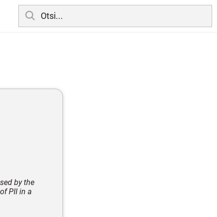
ssed by the
of PII in a