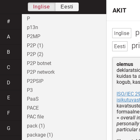
Inglise
Eesti
AKIT
P
#
p13n
p
P2MP
A
pri
P2P (1)
B
P2P (2)
P2P botnet
olemus
C
deklaratsi
P2P network
kuidas ta 
P2PSIP
kogub, kas
D
P3
ISO/IEC 2
E
PaaS
isikutuvas
kavatsuste
PACE
formaalne
F
PAC file
=
overall 
personally 
pack (1)
G
particular 
package (1)