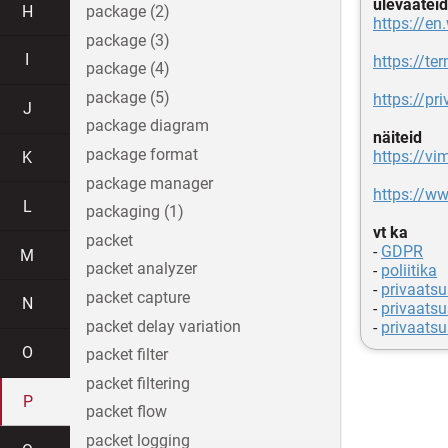
ülevaateid
H
package (2)
https://en
package (3)
I
https://te
package (4)
package (5)
https://pr
J
package diagram
näiteid
package format
https://v
K
package manager
https://ww
L
packaging (1)
vt ka
packet
-
GDPR
M
packet analyzer
-
poliitika
-
privaatsu
packet capture
N
-
privaatsu
packet delay variation
-
privaatsu
O
packet filter
packet filtering
P
packet flow
packet logging