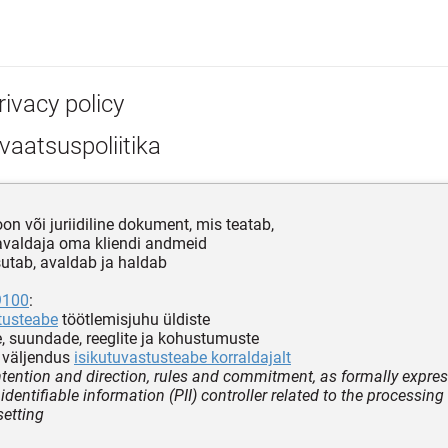
rivacy policy
vaatsuspoliitika
oon või juriidiline dokument, mis teatab,
avaldaja oma kliendi andmeid
utab, avaldab ja haldab
9100
:
tusteabe
töötlemisjuhu üldiste
, suundade, reeglite ja kohustumuste
 väljendus
isikutuvastusteabe korraldajalt
intention and direction, rules and commitment, as formally expre
identifiable information (PII) controller related to the processing 
setting