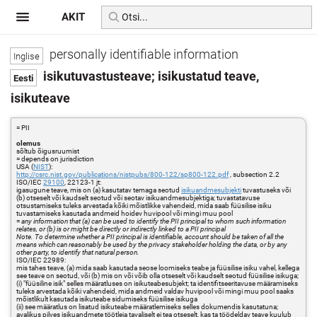
AKIT
personally identifiable information
isikutuvastusteave; isikustatud teave,
isikuteave
= PII
olemus
sõltub õigusruumist
= depends on jurisdiction
USA (
NIST
):
http://csrc.nist.gov/publications/nistpubs/800-122/sp800-122.pdf
, subsection 2.2
ISO/IEC
29100
, 22123-1 jt:
igasugune teave, mis on (a) kasutatav temaga seotud
isikuandmesubjekti
tuvastuseks või
(b) otseselt või kaudselt seotud või seotav isikuandmesubjektiga; tuvastatavuse
otsustamiseks tuleks arvestada kõiki mõistlikke vahendeid, mida saab füüsilise isiku
tuvastamiseks kasutada andmeid hoidev huvipool või mingi muu pool
=
any information that (a) can be used to identify the PII principal to whom such information
relates, or (b) is or might be directly or indirectly linked to a PII principal
Note. To determine whether a PII principal is identifiable, account should be taken of all the
means which can reasonably be used by the privacy stakeholder holding the data, or by any
other party, to identify that natural person.
ISO/IEC 22989:
mis tahes teave, (a) mida saab kasutada seose loomiseks teabe ja füüsilise isiku vahel, kellega
see teave on seotud, või (b) mis on või võib olla otseselt või kaudselt seotud füüsilise isikuga;
(i) "füüsiline isik" selles määratluses on isikuteabesubjekt; ta identifitseeritavuse määramiseks
tuleks arvestada kõiki vahendeid, mida andmeid valdav huvipool või mingi muu pool saaks
mõistlikult kasutada isikuteabe sidumiseks füüsilise isikuga
(ii) see määratlus on lisatud isikuteabe määratlemiseks selles dokumendis kasutatuna;
avalikus pilves isikuandmete töötleja tavaliselt ei tea otseselt, kas ta töödeldav teave kuulub