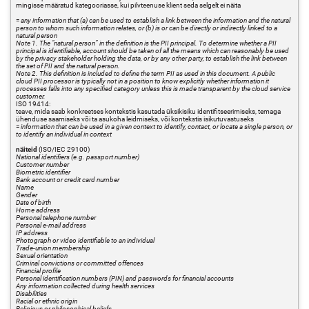
mingisse määratud kategooriasse, kui pilvteenuse klient seda selgelt ei näita
=
any information that (a) can be used to establish a link between the information and the natural
person to whom such information relates, or (b) is or can be directly or indirectly linked to a
natural person
Note 1. The “natural person” in the definition is the PII principal. To determine whether a PII
principal is identifiable, account should be taken of all the means which can reasonably be used
by the privacy stakeholder holding the data, or by any other party, to establish the link between
the set of PII and the natural person.
Note 2. This definition is included to define the term PII as used in this document. A public
cloud PII processor is typically not in a position to know explicitly whether information it
processes falls into any specified category unless this is made transparent by the cloud service
customer.
ISO 19414:
teave, mida saab konkreetses kontekstis kasutada üksikisiku identifitseerimiseks, temaga
ühenduse saamiseks või ta asukoha leidmiseks, või kontekstis isikutuvastuseks
=
information that can be used in a given context to identify, contact, or locate a single person, or
to identify an individual in context
näiteid
(ISO/IEC 29100)
National identifiers (e.g. passport number)
Customer number
Biometric identifier
Bank account or credit card number
Name
Gender
Date of birth
Home address
Personal telephone number
Personal e-mail address
IP address
Photograph or video identifiable to an individual
Trade-union membership
Sexual orientation
Criminal convictions or committed offences
Financial profile
Personal identification numbers (PIN) and passwords for financial accounts
Any information collected during health services
Disabilities
Racial or ethnic origin
Religious or philosophical beliefs