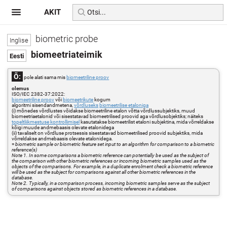
AKIT
biometric probe
biomeetriateimik
Õ:
pole alati sama mis
biomeetriline proov
olemus
ISO/IEC 2382-37:2022:
biomeetriline proov
või
biomeetrikute
kogum
algoritmi sisendandmetena,
võrdluseks
biomeetrilise etaloniga
(i) mõnedes võrdlustes võidakse biomeetriline etalon võtta võrdlussubjektiks, muud
biomeetriaetalonid või sisestatavad biomeetrilised proovid aga võrdlusobjektiks; näiteks
topeltliikmestuse kontrollimisel
kasutatakse biomeetrilist etaloni subjektina, mida võrreldakse
kõigi muude andmebaasis olevate etalonidega
(ii) tavaliselt on võrdluse protsessis sisestatavad biomeetrilised proovid subjektiks, mida
võrreldakse andmebaasis olevate etalonidega.
=
biometric sample or biometric feature set input to an algorithm for comparison to a biometric
reference(s)
Note 1. In some comparisons a biometric reference can potentially be used as the subject of
the comparison with other biometric references or incoming biometric samples used as the
objects of the comparisons. For example, in a duplicate enrolment check a biometric reference
will be used as the subject for comparisons against all other biometric references in the
database.
Note 2. Typically, in a comparison process, incoming biometric samples serve as the subject
of comparisons against objects stored as biometric references in a database.