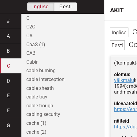
Inglise
Eesti
AKIT
C
#
C2C
C
CA
A
Co
CaaS (1)
B
CAB
Cabir
("kompakt
C
cable burning
olemus
cable interception
välkmälu
k
D
1994); mõõ
cable sheath
andmevahet
E
cable tray
ülevaateid
cable trough
https://en
F
cabling security
näiteid
cache (1)
G
https://d
cache (2)