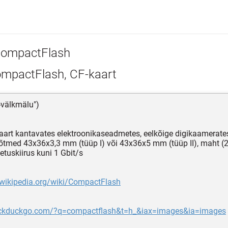
ompactFlash
mpactFlash, CF-kaart
-välkmälu")
aart kantavates elektroonikaseadmetes, eelkõige digikaamerate
tmed 43x36x3,3 mm (tüüp I) või 43x36x5 mm (tüüp II), maht (2
uskiirus kuni 1 Gbit/s
.wikipedia.org/wiki/CompactFlash
uckduckgo.com/?q=compactflash&t=h_&iax=images&ia=images