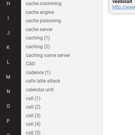
veebisait
H
cache cramming
http://ww
cache engine
I
cache poisoning
cache server
J
caching (1)
caching (2)
K
caching name server
L
CAD
cadence (1)
M
cafe latte attack
calendar unit
N
call (1)
O
call (2)
call (3)
P
call (4)
call (5)