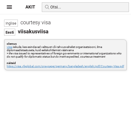
AKIT
courtesy visa
viisakusviisa
olemus
viisa
isikuile, kes esindavad valitsust või rahvusvahelist organisatsiooni, ilma
diplomaadistaatuseta, kuid eeliskohtlemist väärivaina
=
the visa issued to representatives of foreign governments or international organizations who
do not qualify for diplomatic status but do merit expedited, courteous treatment
näiteid
https://visa.vfsglobal.com/one-pager/germany/bangladesh/english/pdf/Courtesy-Visa.pdf