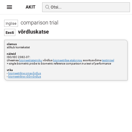
AKIT
comparison trial
võrdluskatse
olemus
sõltub kontekstist
näiteid
ISO/IEC 2382-37:
üheainsa
biomeetriateimiku
võrdlus
biomeetrilise etaloniga
, sooritusvõime
testimisel
=
single biometric probe to biometric reference comparison in a test of performance
vt ka
-
biomeetriline omavõrdlus
-
biomeetriline võõrvõrdlus