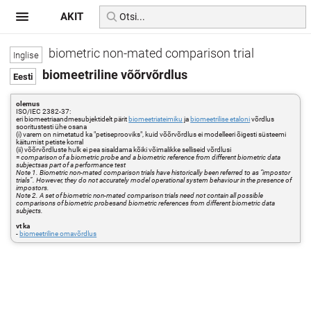
AKIT
biometric non-mated comparison trial
biomeetriline võõrvõrdlus
olemus
ISO/IEC 2382-37:
eri biomeetriaandmesubjektidelt pärit
biomeetriateimiku
ja
biomeetrilise etaloni
võrdlus
sooritustesti ühe osana
(i) varem on nimetatud ka "petiseprooviks", kuid võõrvõrdlus ei modelleeri õigesti süsteemi
käitumist petiste korral
(ii) võõrvõrdluste hulk ei pea sisaldama kõiki võimalikke selliseid võrdlusi
=
comparison of a biometric probe and a biometric reference from different biometric data
subjectsas part of a performance test
Note 1. Biometric non-mated comparison trials have historically been referred to as “impostor
trials”. However, they do not accurately model operational system behaviour in the presence of
impostors.
Note 2. A set of biometric non-mated comparison trials need not contain all possible
comparisons of biometric probesand biometric references from different biometric data
subjects.
vt ka
-
biomeetriline omavõrdlus