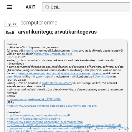
AKIT
computer crime
arvutikuritegu; arvutikuritegevus
olemus
määratlus sõltub õigusruumist; enamasti
(a)
arvuti või
arvutivõrgu
kuritegelik kahjustamine,
rünne
arvutite ja võrkude vastu (arvuti või
võrk on ründe objekt):
kahjurvara
,
ummistusründed
ISO/IEC 2382:
kuritegu, mis on sooritatud riistvara, tarkvara või andmete kasutamise, muutmise või
hävitamisega
=
crime committed through the use, modification, or destruction of hardware, software, or data
(b)
sotsiaal- ja õigusnormide rikkumine arvuti või arvutivõrgu abil (arvuti või võrk on ründe
vahend):
kelmus
,
nimevargus
,
rämpspost
,
ahistamine
,
solvamine
,
privaatsuse
rikkumine,
autoriõiguste
rikkumine,
pornograafia
levitamine,
narko
kaubandus,
küberterrorism
jm
ISO/IEC 2382:
kuritegu, mis on sooritatud
andmetöötlussüsteemi
või arvutivõrgu abil või mis otseselt
kaasab seda süsteemi või võrku
=
crime committed with the aid of, or directly involving, a data processing system or computer
network
Eestis
https://www.riigiteataja.ee/akt/12937096
USAs
https://www.justice.gov/criminal-ccips/ccips-documents-and-reports
ülevaateid
http://www.mekabay.com/overviews/history.pdf
https://en.wikipedia.org/wiki/Cybercrime
https://www.computerhope.com/jargon/c/compcrim.htm
http://www.itu.int/ITU-D/cyb/cybersecurity/docs/Cybercrime%20legislation%20EV6.pdf
https://www.unodc.org/documents/commissions/CCPCJ/CCPCJ_Sessions/CCPCJ_22/_E-
CN15-2013-CRP05/Comprehensive_study_on_cybercrime.pdf