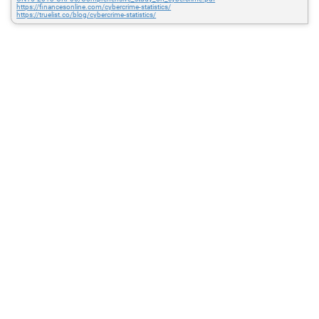
https://financesonline.com/cybercrime-statistics/
https://truelist.co/blog/cybercrime-statistics/