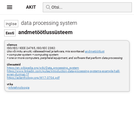
AKIT
data processing system
andmetöötlussüsteem
olemus
ISO/IEC/ IEEE 24765, ISO/IEC 2382:
üks või mitu arvutit, välisseadmed ja tarkvara, mis sooritavad
andmetöötlust
=
computer system = computing system
= one or more computers, peripheral equipment, and software that perform data processing
ülevaateid
https://en.wikipedia.org/wiki/Data_processing_system
https://www.linkedin.com/pulse/introduction-data-processing-systems-example-halil-
evren-durmaz-1f
https://aclanthology.org/W17-3704.pdf
vt ka
-
infotehnoloogia