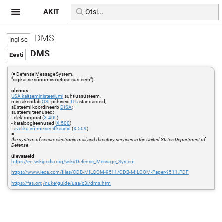
AKIT
DMS
DMS
(= Defense Message System,
"riigikaitse sõnumivahetuse süsteem")
olemus
USA kaitseministeeriumi
suhtlussüsteem,
mis rakendab
OSI
-põhiseid
ITU
standardeid;
süsteemi koordineerib
DISA
;
süsteemi teenused:
- elektronpost (
X.400
)
- kataloogiteenused (
X.500
)
-
avaliku võtme
sertifikaadid
(
X.509
)
=
the system of secure electronic mail and directory services in the United States Department of
Defense
ülevaateid
https://en.wikipedia.org/wiki/Defense_Message_System
https://www.ieca.com/files/CDB-MILCOM-9511/CDB-MILCOM-Paper-9511.PDF
https://fas.org/nuke/guide/usa/c3i/dms.htm