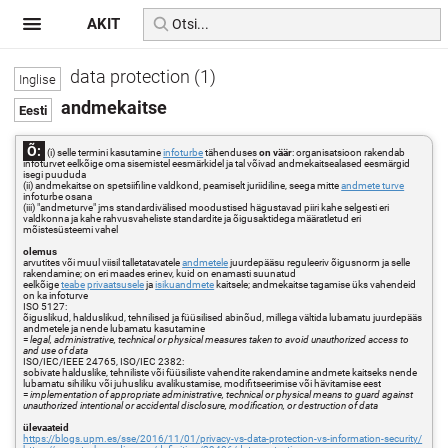
AKIT
data protection (1)
andmekaitse
Õ:
(i) selle termini kasutamine
infoturbe
tähenduses
on väär
: organisatsioon rakendab
infoturvet eelkõige oma sisemistel eesmärkidel ja tal võivad andmekaitsealased eesmärgid
isegi puududa
(ii) andmekaitse on spetsiifiline valdkond, peamiselt juriidiline, seega mitte
andmete turve
infoturbe osana
(iii) "andmeturve" jms standardivälised moodustised hägustavad piiri kahe selgesti eri
valdkonna ja kahe rahvusvaheliste standardite ja õigusaktidega määratletud eri
mõistesüsteemi vahel
olemus
arvutites või muul viisil talletatavatele
andmetele
juurdepääsu reguleeriv õigusnorm ja selle
rakendamine; on eri maades erinev, kuid on enamasti suunatud
eelkõige
teabe
privaatsusele
ja
isikuandmete
kaitsele; andmekaitse tagamise üks vahendeid
on ka infoturve
ISO 5127:
õiguslikud, halduslikud, tehnilised ja füüsilised abinõud, millega vältida lubamatu juurdepääs
andmetele ja nende lubamatu kasutamine
=
legal, administrative, technical or physical measures taken to avoid unauthorized access to
and use of data
ISO/IEC/IEEE 24765, ISO/IEC 2382:
sobivate halduslike, tehniliste või füüsiliste vahendite rakendamine andmete kaitseks nende
lubamatu sihiliku või juhusliku avalikustamise, modifitseerimise või hävitamise eest
=
implementation of appropriate administrative, technical or physical means to guard against
unauthorized intentional or accidental disclosure, modification, or destruction of data
ülevaateid
https://blogs.upm.es/sse/2016/11/01/privacy-vs-data-protection-vs-information-security/