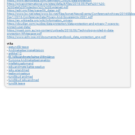
https://www.techopedia.com/definition/29406/data-protection
https://privacyinternational.org/sites/default/files/2018-09/Part%201%20-
%20Data%20Protection%2C%20Explained.pdf
https://edri.org/files/paper06_datap.pdf
https://www.bc.net/sites/www.bc.net/files/bcnet/NewsEvents/ConferenceArchives/2016Slide
Day1/2016-Conference-Data-Privacy-And-Sovereignty-V001.pdf
https://en.wikipedia.org/wiki/Information_privacy
https://cloudian.com/guides/data-protection/data-protection-and-privacy-7-ways-to-
protect-user-data/
https://mssit.com.au/wp-content/uploads/2018/06/Technologys-roled-in-data-
protection-Whitepaper.pdf
https://www.echr.coe.int/documents/handbook_data_protection_eng.pdf
vt ka
-
ajatundlik teave
-
Andmekaitse Inspektsioon
-
artikkel 12
-
EL isikuandmete kaitse üldmäärus
-
Euroopa Andmekaitseinspektor
-
intellektuaalomand
-
isikuandmete kaitse seadus
-
isiku eriandmed
-
teabe privaatsus
-
tundlikud andmed
-
tundlikud isikuandmed
-
tundlik teave