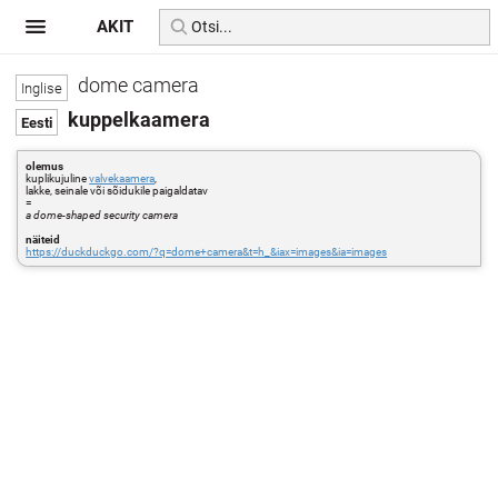
AKIT
dome camera
kuppelkaamera
olemus
kuplikujuline
valvekaamera
,
lakke, seinale või sõidukile paigaldatav
=
a dome-shaped security camera
näiteid
https://duckduckgo.com/?q=dome+camera&t=h_&iax=images&ia=images