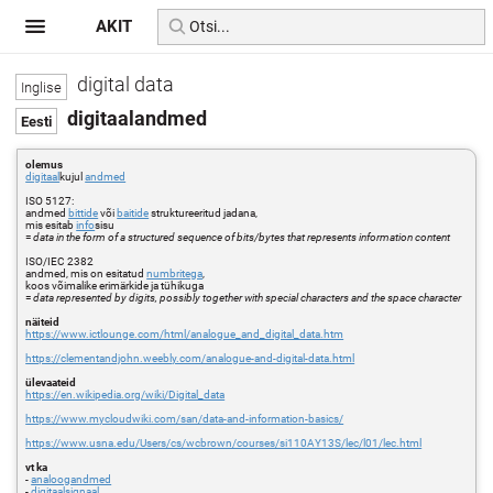
AKIT
digital data
digitaalandmed
olemus
digitaal
kujul
andmed
ISO 5127:
andmed
bittide
või
baitide
struktureeritud jadana,
mis esitab
info
sisu
=
data in the form of a structured sequence of bits/bytes that represents information content
ISO/IEC 2382
andmed, mis on esitatud
numbritega
,
koos võimalike erimärkide ja tühikuga
=
data represented by digits, possibly together with special characters and the space character
näiteid
https://www.ictlounge.com/html/analogue_and_digital_data.htm
https://clementandjohn.weebly.com/analogue-and-digital-data.html
ülevaateid
https://en.wikipedia.org/wiki/Digital_data
https://www.mycloudwiki.com/san/data-and-information-basics/
https://www.usna.edu/Users/cs/wcbrown/courses/si110AY13S/lec/l01/lec.html
vt ka
-
analoogandmed
-
digitaalsignaal