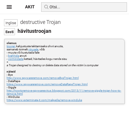
AKIT
destructive Trojan
hävitustroojan
olemus
troojan
kahjustuste tekitamiseks ohvri arvutis,
sarnaneb toimelt
viirusele
, võib
- muuta või kustutada faile
-
krahhida
arvuti
-
vormindada
kettaid, hävitades kogu nende sisu
=
a Trojan designed to destroy or delete data stored on the victim's computer
näiteid
- Bye
http://www.spywareremove.com/removeByeTrojan.html
- DataRape
https://www.spywareremove.com/removeDataRapeTrojan.html
- Giggle
http://howtoremove-spywaresvirus.blogspot.com/2013/11/remove-giggle-trojan-how-to-
remove.html
- WinDuke
https://www.exterminate-it.com/malpedia/remove-winduke