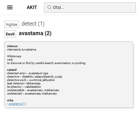
AKIT
detect (1)
avastama (2)
olemus
olemasolu tuvastama
Wiktionary:
verb
to discover or find by careful search, examination, or probing
näiteid
detected error
-- avastatud viga
detective
-- detektiiv; salapolitseinik; uurija
detective work
-- uurimine; jälitustöö
leak detector
-- lekkeotsija
lie detector
-- valedetektor
undetectable
-- avastamatu, märkamatu
undetected
-- avastamata; märkamatu
vt ka
-
avastama (1)