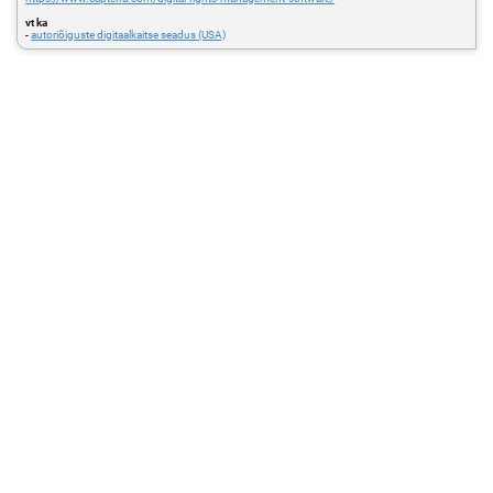
vt ka
-
autoriõiguste digitaalkaitse seadus (USA)