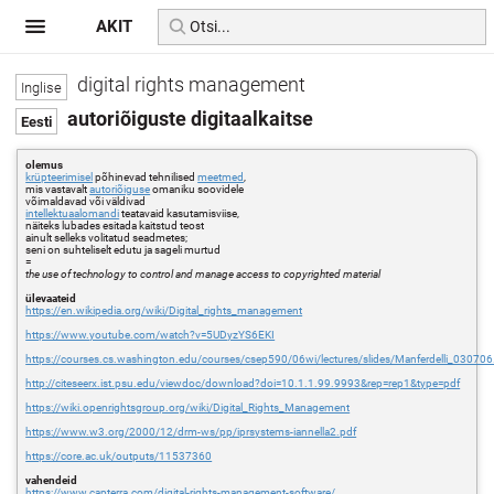
AKIT
digital rights management
autoriõiguste digitaalkaitse
olemus
krüpteerimisel
põhinevad tehnilised
meetmed
,
mis vastavalt
autoriõiguse
omaniku soovidele
võimaldavad või väldivad
intellektuaalomandi
teatavaid kasutamisviise,
näiteks lubades esitada kaitstud teost
ainult selleks volitatud seadmetes;
seni on suhteliselt edutu ja sageli murtud
=
the use of technology to control and manage access to copyrighted material
ülevaateid
https://en.wikipedia.org/wiki/Digital_rights_management
https://www.youtube.com/watch?v=5UDyzYS6EKI
https://courses.cs.washington.edu/courses/csep590/06wi/lectures/slides/Manferdelli_030706
http://citeseerx.ist.psu.edu/viewdoc/download?doi=10.1.1.99.9993&rep=rep1&type=pdf
https://wiki.openrightsgroup.org/wiki/Digital_Rights_Management
https://www.w3.org/2000/12/drm-ws/pp/iprsystems-iannella2.pdf
https://core.ac.uk/outputs/11537360
vahendeid
https://www.capterra.com/digital-rights-management-software/