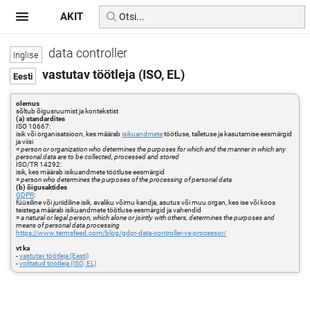
AKIT
data controller
vastutav töötleja (ISO, EL)
olemus
sõltub õigusruumist ja kontekstist
(a) standardites
ISO 10667:
isik või organisatsioon, kes määrab
isikuandmete
töötluse, talletuse ja kasutamise eesmärgid
ja viisi
=
person or organization who determines the purposes for which and the manner in which any
personal data are to be collected, processed and stored
ISO/TR 14292:
isik, kes määrab isikuandmete töötluse eesmärgid
=
person who determines the purposes of the processing of personal data
(b) õigusaktides
GDPR
:
füüsiline või juriidiline isik, avaliku võimu kandja, asutus või muu organ, kes ise või koos
teistega määrab isikuandmete töötluse eesmärgid ja vahendid
=
a natural or legal person, which alone or jointly with others, determines the purposes and
means of personal data processing
https://www.termsfeed.com/blog/gdpr-data-controller-vs-processor/
vt ka
-
vastutav töötleja (Eesti)
-
volitatud töötleja (ISO, EL)