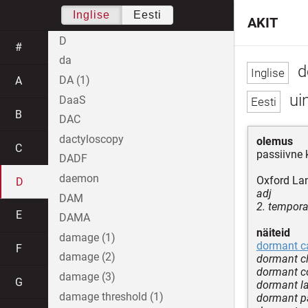
Inglise
Eesti
AKIT
D
#
da
d
DA (1)
A
uin
DaaS
B
DAC
dactyloscopy
olemus
C
passiivne 
DADF
daemon
Oxford La
D
adj
DAM
2. temporar
E
DAMA
näiteid
damage (1)
dormant c
F
damage (2)
dormant c
dormant 
damage (3)
G
dormant l
damage threshold (1)
dormant p